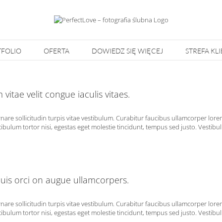
FOLIO
OFERTA
DOWIEDZ SIĘ WIĘCEJ
STREFA KL
vitae velit congue iaculis vitaes.
rnare sollicitudin turpis vitae vestibulum. Curabitur faucibus ullamcorper lor
ibulum tortor nisi, egestas eget molestie tincidunt, tempus sed justo. Vestibulu
is orci on augue ullamcorpers.
rnare sollicitudin turpis vitae vestibulum. Curabitur faucibus ullamcorper lor
ibulum tortor nisi, egestas eget molestie tincidunt, tempus sed justo. Vestibulu