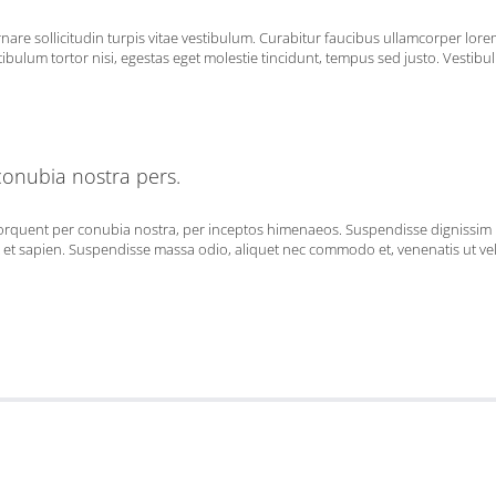
rnare sollicitudin turpis vitae vestibulum. Curabitur faucibus ullamcorper lor
ibulum tortor nisi, egestas eget molestie tincidunt, tempus sed justo. Vestibulu
 conubia nostra pers.
ora torquent per conubia nostra, per inceptos himenaeos. Suspendisse digniss
t sapien. Suspendisse massa odio, aliquet nec commodo et, venenatis ut velit.