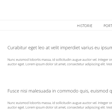
Przejdź
do
zawartości
HISTORIE
PORT
Curabitur eget leo at velit imperdiet varius eu ipsum 
Nunc euismod lobortis massa, id sollicitudin augue auctor vel. Integer o
auctor eget. Lorem ipsum dolor sit amet, consectetur adipiscing elit. Vest
Fusce nisi malesuada in commodo quis, euismod qu
Nunc euismod lobortis massa, id sollicitudin augue auctor vel. Integer o
auctor eget. Lorem ipsum dolor sit amet, consectetur adipiscing elit. Vest