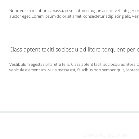
Nunc euismod lobortis massa, id sollicitudin augue auctor vel. Integer o
auctor eget. Lorem ipsum dolor sit amet, consectetur adipiscing elit. Vest
Class aptent taciti sociosqu ad litora torquent per
Vestibulum egestas pharetra felis. Class aptent taciti sociosqu ad lit
vehicula elementum. Nulla massa est, faucibus non semper quis, laoreet e
Skontaktuj się z nami